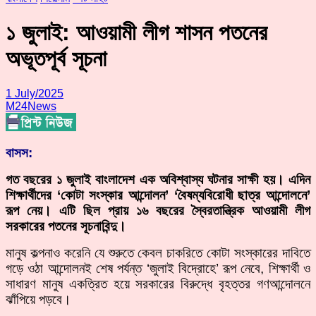
১ জুলাই: আওয়ামী লীগ শাসন পতনের
অভূতপূর্ব সূচনা
1 July/2025
M24News
বাসস:
গত বছরের ১ জুলাই বাংলাদেশ এক অবিশ্বাস্য ঘটনার সাক্ষী হয়। এদিন
শিক্ষার্থীদের ‘কোটা সংস্কার আন্দোলন’ ‘বৈষম্যবিরোধী ছাত্র আন্দোলনে’
রূপ নেয়। এটি ছিল প্রায় ১৬ বছরের স্বৈরতান্ত্রিক আওয়ামী লীগ
সরকারের পতনের সূচনাবিন্দু।
মানুষ কল্পনাও করেনি যে শুরুতে কেবল চাকরিতে কোটা সংস্কারের দাবিতে
গড়ে ওঠা আন্দোলনই শেষ পর্যন্ত ‘জুলাই বিদ্রোহে’ রূপ নেবে, শিক্ষার্থী ও
সাধারণ মানুষ একত্রিত হয়ে সরকারের বিরুদ্ধে বৃহত্তর গণআন্দোলনে
ঝাঁপিয়ে পড়বে।