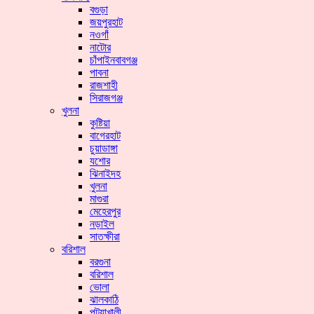
বগুড়া
জয়পুরহাট
নওগাঁ
নাটোর
চাঁপাইনবাবগঞ্জ
পাবনা
রাজশাহী
সিরাজগঞ্জ
খুলনা
কুষ্টিয়া
বাগেরহাট
চুয়াডাঙ্গা
যশোর
ঝিনাইদহ
খুলনা
মাগুরা
মেহেরপুর
নড়াইল
সাতক্ষীরা
বরিশাল
বরগুনা
বরিশাল
ভোলা
ঝালকাঠি
পটুয়াখালী