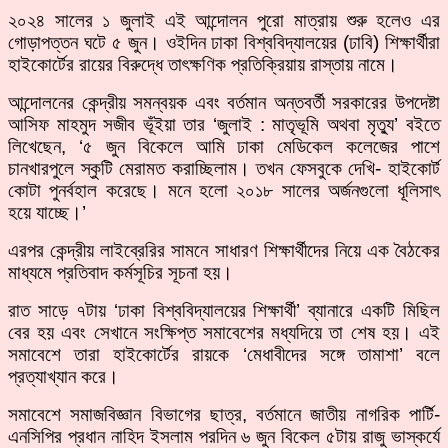
২০২৪ সালের ১ জুলাই এই আন্দোলন পুরো মাত্রায় শুরু হলেও এর
গোড়াপত্তন ঘটে ৫ জুন। ওইদিন ঢাকা বিশ্ববিদ্যালয়ের (ঢাবি) শিক্ষার্থীরা
হাইকোর্টের রায়ের বিরুদ্ধে তাৎক্ষণিক প্রতিক্রিয়ায় রাস্তায় নামে।
আন্দোলনের কেন্দ্রীয় সমন্বয়ক এবং বর্তমান অন্তবর্তী সরকারের উপদেষ্টা
আসিফ মাহমুদ সজীব ভূঁইয়া তার ‘জুলাই : মাতৃভূমি অথবা মৃত্যু’ বইতে
লিখেছেন, ‘৫ জুন বিকেলে আমি ঢাকা মেডিকেল কলেজের পাশে
চানখারপুলে স্কুটি মেরামত করাচ্ছিলাম। তখন ফেসবুকে দেখি- হাইকোর্ট
কোটা পুনর্বহাল করেছে। মনে হলো ২০১৮ সালের অর্জনগুলো ধূলিসাৎ
হয়ে যাচ্ছে।’
এরপর কেন্দ্রীয় লাইব্রেরির সামনে সাধারণ শিক্ষার্থীদের নিয়ে এক বৈঠকের
মাধ্যমে প্রতিবাদ কর্মসূচির সূচনা হয়।
রাত সাড়ে ৭টায় ‘ঢাকা বিশ্ববিদ্যালয়ের শিক্ষার্থী’ ব্যানারে একটি মিছিল
বের হয় এবং সেখানে সংক্ষিপ্ত সমাবেশের মধ্যদিয়ে তা শেষ হয়। এই
সমাবেশে তারা হাইকোর্টের রায়কে ‘মেধাবীদের সঙ্গে তামাশা’ বলে
প্রত্যাখ্যান করে।
সমাবেশে সমাজবিজ্ঞান বিভাগের ছাত্র, বর্তমানে জাতীয় নাগরিক পার্টি-
এনসিপির প্রধান নাহিদ ইসলাম পরদিন ৬ জুন বিকেল ৫টায় রাজু ভাস্কর্যে