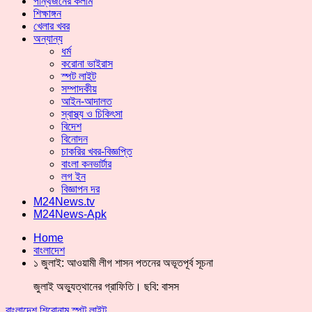
পান্থজনের কলাম
শিক্ষাঙ্গন
খেলার খবর
অন্যান্য
ধর্ম
করোনা ভাইরাস
স্পট লাইট
সম্পাদকীয়
আইন-আদালত
স্বাস্থ্য ও চিকিৎসা
বিদেশ
বিনোদন
চাকরির খবর-বিজ্ঞপ্তি
বাংলা কনভার্টার
লগ ইন
বিজ্ঞাপন দর
M24News.tv
M24News-Apk
Home
বাংলাদেশ
১ জুলাই: আওয়ামী লীগ শাসন পতনের অভূতপূর্ব সূচনা
জুলাই অভ্যুত্থানের গ্রাফিতি। ছবি: বাসস
বাংলাদেশ
শিরোনাম
স্পট লাইট