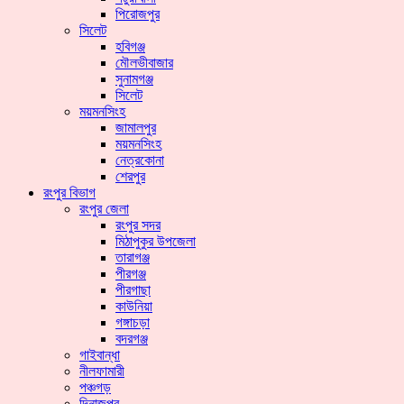
পিরোজপুর
সিলেট
হবিগঞ্জ
মৌলভীবাজার
সুনামগঞ্জ
সিলেট
ময়মনসিংহ
জামালপুর
ময়মনসিংহ
নেত্রকোনা
শেরপুর
রংপুর বিভাগ
রংপুর জেলা
রংপুর সদর
মিঠাপুকুর উপজেলা
তারাগঞ্জ
পীরগঞ্জ
পীরগাছা
কাউনিয়া
গঙ্গাচড়া
বদরগঞ্জ
গাইবান্ধা
নীলফামারী
পঞ্চগড়
দিনাজপুর