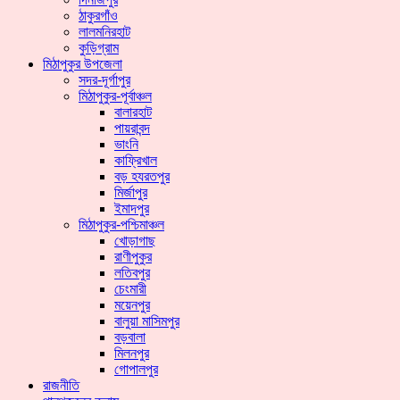
ঠাকুরগাঁও
লালমনিরহাট
কুড়িগ্রাম
মিঠাপুকুর উপজেলা
সদর-দূর্গাপুর
মিঠাপুকুর-পূর্বাঞ্চল
বালারহাট
পায়রাবন্দ
ভাংনি
কাফ্রিখাল
বড় হযরতপুর
মির্জাপুর
ইমাদপুর
মিঠাপুকুর-পশ্চিমাঞ্চল
খোড়াগাছ
রাণীপুকুর
লতিবপুর
চেংমারী
ময়েনপুর
বালুয়া মাসিমপুর
বড়বালা
মিলনপুর
গোপালপুর
রাজনীতি