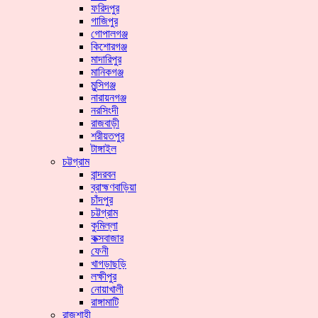
ফরিদপুর
গাজিপুর
গোপালগঞ্জ
কিশোরগঞ্জ
মাদারিপুর
মানিকগঞ্জ
মুন্সিগঞ্জ
নারায়নগঞ্জ
নরসিংদী
রাজবাড়ী
শরীয়তপুর
টাঙ্গাইল
চট্টগ্রাম
বান্দরবন
ব্রাহ্মণবাড়িয়া
চাঁদপুর
চট্টগ্রাম
কুমিল্লা
কক্সবাজার
ফেনী
খাগড়াছড়ি
লক্ষীপুর
নোয়াখালী
রাঙ্গামাটি
রাজশাহী