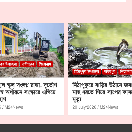
ুকুর উপজেলা
রাণীপুকুর
শিরোনাম
মিঠাপুকুর উপজেলা
লতিবপুর
শিরোনা
াল স্কুল সংলগ্ন রাস্তা: দুর্ভোগ
মিঠাপুকুরে বাড়ির উঠানে জম
্ব অর্থায়নে সংস্কারে এগিয়ে
মাছ ধরতে গিয়ে সাপের কাম
হাগ
মৃত্যু
6
M24News
20 July/2026
M24News