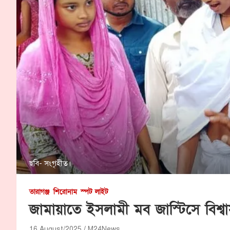
ছবি- সংগৃহীত।
তারাগঞ্জ
শিরোনাম
স্পট লাইট
জামায়াতে ইসলামী মব জাস্টিসে বি
16 August/2025
M24News