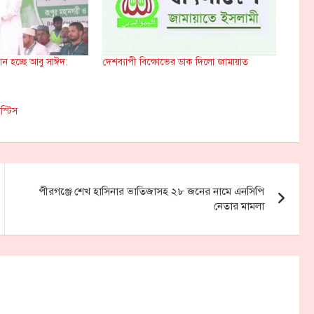
ান হচ্ছে আবু সাঈদ:
দেশব্যাপী বিক্ষোভের ডাক দিলো জামায়াত
স্টিস
পীরগঞ্জে শেখ হাসিনার ভাতিজাসহ ২৮ জনের নামে এনসিপি
নেতার মামলা