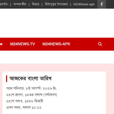
ুরগাঁও
সম্পাদকীয়
ফিচার
মিঠাপুকুর উপজেলা
M24News-apk
M24NEWS.TV
M24NEWS-APK
আজকের বাংলা তারিখ
আজ শনিবার, ৮ই আগস্ট, ২০২৬ ইং
২৪শে শ্রাবণ, ১৪৩৩ বঙ্গাব্দ (বর্ষাকাল)
২৪শে সফর, ১৪৪৮ হিজরী
এখন সময়, সকাল ১০:২২