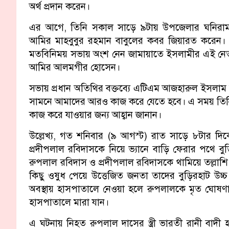
অর্থ প্রদান করেন।
এর আগে, তিনি সকাল সাড়ে ৯টায় উপজেলার ঘনিরাম
আমির মাহবুবুর রহমান বাবুলের কবর জিয়ারত করেন। সেখ
মতবিনিময় সভায় অংশ নেন জামায়াতে ইসলামীর এই নে
আমির আলমগীর হোসেন।
সভায় প্রধান অতিথির বক্তব্যে এটিএম আজহারুল ইসল
সামনে আমাদের আরও কাজ করে যেতে হবে। এ সময় তিনি 
কাজ করে যাওয়ার জন্য আহ্বান জানান।
উল্লেখ্য, গত শনিবার (৯ আগস্ট) রাত সাড়ে ৮টার দি
প্রদীপলাল রবিদাসকে নিয়ে ভ্যানে বাড়ি ফেরার পথে বুড়
রুপলাল রবিদাস ও প্রদীপলাল রবিদাসকে থামিয়ে তল্লাশি চ
কিছু ওষুধ পেয়ে উত্তেজিত জনতা তাদের বুড়িরহাট উচ্
অবস্থায় হাসপাতালে নেওয়া হলে রুপলালকে মৃত ঘোষণ
হাসপাতালে মারা যান।
এ ঘটনায় নিহত রুপলাল দাসের স্ত্রী ভারতী রানী বাদ