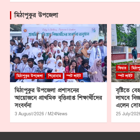
মিঠাপুকুর উপজেলা
ফিচার
মিঠাপ
মিঠাপুকুর উপজেলা
শিরোনাম
স্পট লাইট
স্পট লাইট
মিঠাপুকুর উপজেলা প্রশাসনের
বৃষ্টিতে বেহ
আয়োজনে প্রাথমিক বৃত্তিপ্রাপ্ত শিক্ষার্থীদের
লাঘবে নিজস
সংবর্ধনা
এলেন সো
3 August/2026
M24News
25 July/202