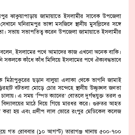
পুর ঝাকুয়াপাড়ায় জামায়াতে ইসলামীর সাবেক উপজেলা
ানে ঘনিরামপুর ভাঙ্গা মসজিদে স্থানীয় মুসল্লিদের সঙ্গে
তা। সভায় সভাপতিত্ব করেন উপজেলা জামায়াতে ইসলামীর
াম বলেন, ইসলামের পথে আমাদের কাজ এখনো অনেক বাকি।
সকলকে কাঁধে কাঁধ মিলিয়ে ইসলামের পথে ঐক্যবদ্ধভাবে
কে মিঠাপুকুরের ছড়ান বালুয়া এলাকা থেকে ভাগনি জামাই
িরহাট বটতলা মোড়ে চোর সন্দেহে স্থানীয় উচ্ছৃঙ্খল জনতা
ালায়। এ সময় ‘স্পিড ক্যানের’ বোতলে দুর্গন্ধযুক্ত তরল ও
চ বিদ্যালয়ের মাঠে নিয়ে গিয়ে মারধর করে। গুরুতর আহত
া করা হয় এবং প্রদীপ লাল ভোরে রংপুর মেডিকেল কলেজ
ী হয়ে গত রোববার (১০ আগস্ট) তারাগঞ্জ থানায় ৫০০-৭০০