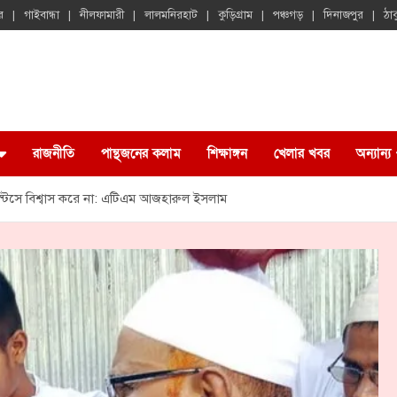
র
গাইবান্ধা
নীলফামারী
লালমনিরহাট
কুড়িগ্রাম
পঞ্চগড়
দিনাজপুর
ঠাক
রাজনীতি
পান্থজনের কলাম
শিক্ষাঙ্গন
খেলার খবর
অন্যান্য
্টিসে বিশ্বাস করে না: এটিএম আজহারুল ইসলাম