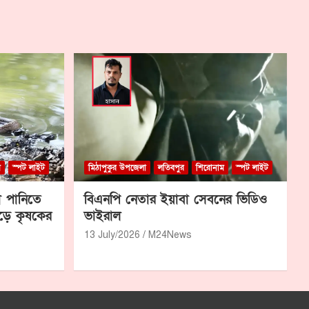
ম
স্পট লাইট
মিঠাপুকুর উপজেলা
লতিবপুর
শিরোনাম
স্পট লাইট
া পানিতে
বিএনপি নেতার ইয়াবা সেবনের ভিডিও
ড়ে কৃষকের
ভাইরাল
13 July/2026
M24News