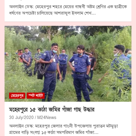
অনলাইন ডেস্ক: মেহেরপুর শহরে মেয়ের বান্ধবী অষ্টম শ্রেণির এক ছাত্রীকে
ধর্ষণের অপচেষ্টা চালিয়েছে আশরাফুল ইসলাম শেখ…
মেহেরপুর
স্পট লাইট
মহেরপুরে ১৫ কাঠা জমির গাঁজা গাছ উদ্ধার
30 July/2020
M24News
অনলাইন ডেস্ক: মহেরপুর জেলার গাংনী উপজেলায় পুরাতন মটমুড়া
গ্রামের বাড়ি সংলগ্ন ১৫ কাঠা সমপরিমাণ জমির গাঁজা…