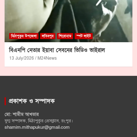
মিঠাপুকুর উপজেলা
লতিবপুর
শিরোনাম
স্পট লাইট
বিএনপি নেতার ইয়াবা সেবনের ভিডিও ভাইরাল
13 July/2026
M24News
প্রকাশক ও সম্পাদক
মো: শামীম আখতার
যুগ্ম সম্পাদক, মিঠাপুকুর প্রেসক্লাব, রংপুর।
shamim.mithapukur@gmail.com