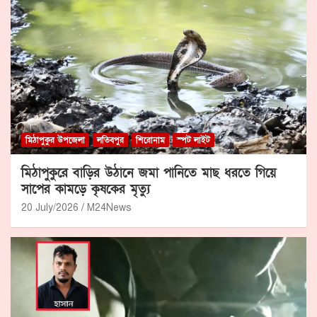
মিঠাপুকুর উপজেলা
লতিবপুর
শিরোনাম
স্পট লাইট
মিঠাপুকুরে বাড়ির উঠানে জমা পানিতে মাছ ধরতে গিয়ে
সাপের কামড়ে কৃষকের মৃত্যু
20 July/2026
M24News