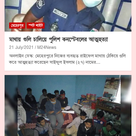
মেহেরপুর
স্পট লাইট
মাথায় গুলি চালিয়ে পুলিশ কনস্টেবলের আত্মহত্যা
21 July/2021
M24News
অনলাইন ডেস্ক: মেহেরপুরে নিজের ব্যবহৃত রাইফেল মাথায় ঠেকিয়ে গুলি
করে আত্মহত্যা করেছেন সাইফুল ইসলাম (২৭) নামের…