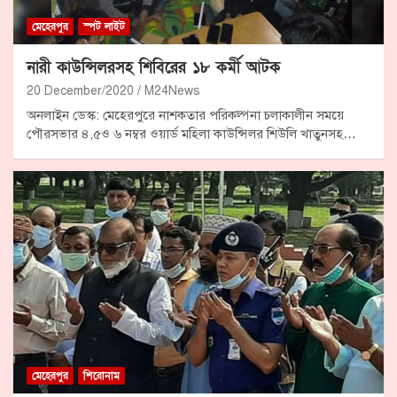
মেহেরপুর
স্পট লাইট
নারী কাউন্সিলরসহ শিবিরের ১৮ কর্মী আটক
20 December/2020
M24News
অনলাইন ডেস্ক: মেহেরপুরে নাশকতার পরিকল্পনা চলাকালীন সময়ে
পৌরসভার ৪,৫ও ৬ নম্বর ওয়ার্ড মহিলা কাউন্সিলর শিউলি খাতুনসহ…
মেহেরপুর
শিরোনাম