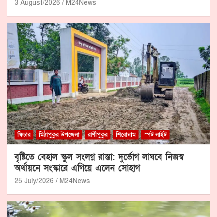
3 August/2026
M24News
ফিচার
মিঠাপুকুর উপজেলা
রাণীপুকুর
শিরোনাম
স্পট লাইট
বৃষ্টিতে বেহাল স্কুল সংলগ্ন রাস্তা: দুর্ভোগ লাঘবে নিজস্ব
অর্থায়নে সংস্কারে এগিয়ে এলেন সোহাগ
25 July/2026
M24News