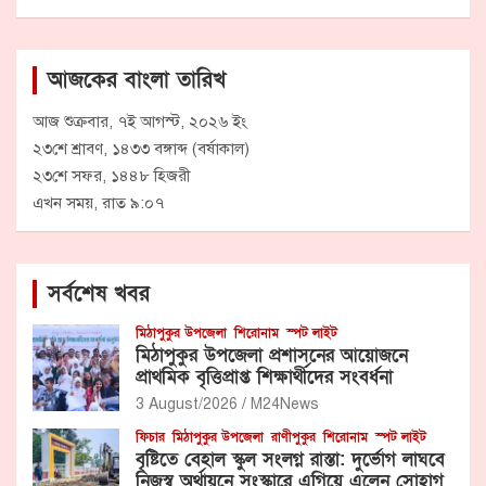
আজকের বাংলা তারিখ
আজ শুক্রবার, ৭ই আগস্ট, ২০২৬ ইং
২৩শে শ্রাবণ, ১৪৩৩ বঙ্গাব্দ (বর্ষাকাল)
২৩শে সফর, ১৪৪৮ হিজরী
এখন সময়, রাত ৯:০৭
সর্বশেষ খবর
মিঠাপুকুর উপজেলা
শিরোনাম
স্পট লাইট
মিঠাপুকুর উপজেলা প্রশাসনের আয়োজনে
প্রাথমিক বৃত্তিপ্রাপ্ত শিক্ষার্থীদের সংবর্ধনা
3 August/2026
M24News
ফিচার
মিঠাপুকুর উপজেলা
রাণীপুকুর
শিরোনাম
স্পট লাইট
বৃষ্টিতে বেহাল স্কুল সংলগ্ন রাস্তা: দুর্ভোগ লাঘবে
নিজস্ব অর্থায়নে সংস্কারে এগিয়ে এলেন সোহাগ