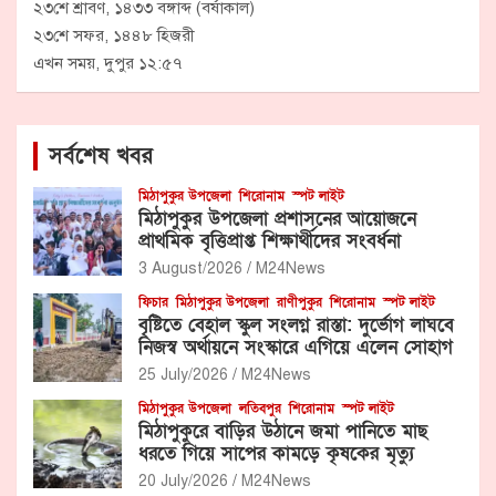
২৩শে শ্রাবণ, ১৪৩৩ বঙ্গাব্দ (বর্ষাকাল)
২৩শে সফর, ১৪৪৮ হিজরী
এখন সময়, দুপুর ১২:৫৭
সর্বশেষ খবর
মিঠাপুকুর উপজেলা
শিরোনাম
স্পট লাইট
মিঠাপুকুর উপজেলা প্রশাসনের আয়োজনে
প্রাথমিক বৃত্তিপ্রাপ্ত শিক্ষার্থীদের সংবর্ধনা
3 August/2026
M24News
ফিচার
মিঠাপুকুর উপজেলা
রাণীপুকুর
শিরোনাম
স্পট লাইট
বৃষ্টিতে বেহাল স্কুল সংলগ্ন রাস্তা: দুর্ভোগ লাঘবে
নিজস্ব অর্থায়নে সংস্কারে এগিয়ে এলেন সোহাগ
25 July/2026
M24News
মিঠাপুকুর উপজেলা
লতিবপুর
শিরোনাম
স্পট লাইট
মিঠাপুকুরে বাড়ির উঠানে জমা পানিতে মাছ
ধরতে গিয়ে সাপের কামড়ে কৃষকের মৃত্যু
20 July/2026
M24News