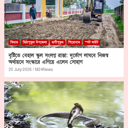
ফিচার
মিঠাপুকুর উপজেলা
রাণীপুকুর
শিরোনাম
স্পট লাইট
বৃষ্টিতে বেহাল স্কুল সংলগ্ন রাস্তা: দুর্ভোগ লাঘবে নিজস্ব
অর্থায়নে সংস্কারে এগিয়ে এলেন সোহাগ
25 July/2026
M24News