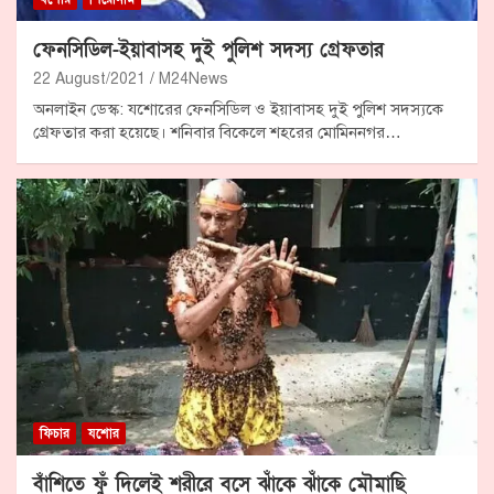
ফেনসিডিল-ইয়াবাসহ দুই পুলিশ সদস্য গ্রেফতার
22 August/2021
M24News
অনলাইন ডেস্ক: যশোরের ফেনসিডিল ও ইয়াবাসহ দুই পুলিশ সদস্যকে
গ্রেফতার করা হয়েছে। শনিবার বিকেলে শহরের মোমিননগর…
ফিচার
যশোর
বাঁশিতে ফুঁ দিলেই শরীরে বসে ঝাঁকে ঝাঁকে মৌমাছি