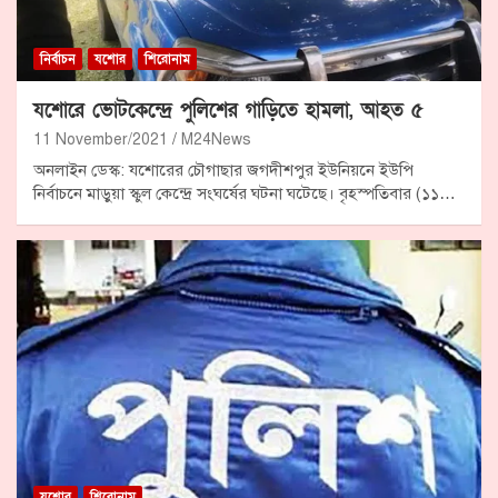
নির্বাচন
যশোর
শিরোনাম
যশোরে ভোটকেন্দ্রে পুলিশের গাড়িতে হামলা, আহত ৫
11 November/2021
M24News
অনলাইন ডেস্ক: যশোরের চৌগাছার জগদীশপুর ইউনিয়নে ইউপি
নির্বাচনে মাড়ুয়া স্কুল কেন্দ্রে সংঘর্ষের ঘটনা ঘটেছে। বৃহস্পতিবার (১১…
যশোর
শিরোনাম