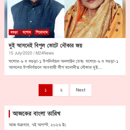
বগুড়া
যশোর
শিরোনাম
দুই আসনেই বিপুল ভোটে নৌকার জয়
15 July/2020
M24News
যশোর-৬ ও বগুড়া-১ উপনির্বাচন অনলাইন ডেস্ক: যশোর-৬ ও বগুড়া-১
আসনের উপনির্বাচনে আওয়ামী লীগ মনোনীত নৌকার দুই…
Posts
১
২
Next
pagination
আজকের বাংলা তারিখ
আজ শুক্রবার, ৭ই আগস্ট, ২০২৬ ইং