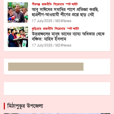
পীরগঞ্জ
রাজনীতি
শিরোনাম
স্পট লাইট
আবু সাঈদের সমাধির পাশে প্রতিজ্ঞা করছি,
ছাত্রলীগ-আওয়ামী লীগের প্রশ্নে ছাড় নেই
17 July/2026
M24News
কুড়িগ্রাম
রাজনীতি
শিরোনাম
স্পট লাইট
উত্তরাঞ্চলের মানুষ তাদের ন্যায্য অধিকার থেকে
বঞ্চিত: নাহিদ ইসলাম
17 July/2026
M24News
মিঠাপুকুর উপজেলা