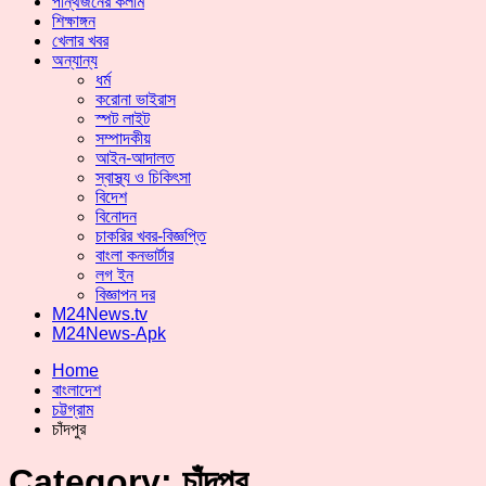
পান্থজনের কলাম
শিক্ষাঙ্গন
খেলার খবর
অন্যান্য
ধর্ম
করোনা ভাইরাস
স্পট লাইট
সম্পাদকীয়
আইন-আদালত
স্বাস্থ্য ও চিকিৎসা
বিদেশ
বিনোদন
চাকরির খবর-বিজ্ঞপ্তি
বাংলা কনভার্টার
লগ ইন
বিজ্ঞাপন দর
M24News.tv
M24News-Apk
Home
বাংলাদেশ
চট্টগ্রাম
চাঁদপুর
Category:
চাঁদপুর