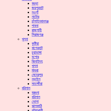
বগুড়া
জয়পুরহাট
নওগাঁ
নাটোর
চাঁপাইনবাবগঞ্জ
পাবনা
রাজশাহী
সিরাজগঞ্জ
খুলনা
কুষ্টিয়া
বাগেরহাট
চুয়াডাঙ্গা
যশোর
ঝিনাইদহ
খুলনা
মাগুরা
মেহেরপুর
নড়াইল
সাতক্ষীরা
বরিশাল
বরগুনা
বরিশাল
ভোলা
ঝালকাঠি
পটুয়াখালী