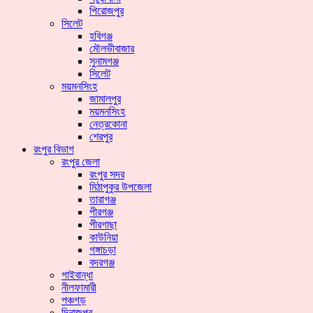
পিরোজপুর
সিলেট
হবিগঞ্জ
মৌলভীবাজার
সুনামগঞ্জ
সিলেট
ময়মনসিংহ
জামালপুর
ময়মনসিংহ
নেত্রকোনা
শেরপুর
রংপুর বিভাগ
রংপুর জেলা
রংপুর সদর
মিঠাপুকুর উপজেলা
তারাগঞ্জ
পীরগঞ্জ
পীরগাছা
কাউনিয়া
গঙ্গাচড়া
বদরগঞ্জ
গাইবান্ধা
নীলফামারী
পঞ্চগড়
দিনাজপুর