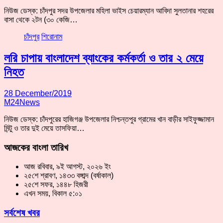
নিউজ ডেস্ক: চাঁদপুর সদর উপজেলার মহিলা ভাইস চেয়ারম্যান আবিদা সুলতানার শহরের
বাসা থেকে ২টন (৩০ কেজি…
চাঁদপুর
শিরোনাম
লরি চাপায় বাংলাদেশ ব্যাংকের কর্মকর্তা ও তার ২ মেয়ে
নিহত
28 December/2019
M24News
নিউজ ডেস্ক: চাঁদপুরের হাজিগঞ্জ উপজেলার নিশ্চন্তপুর গ্রামের খান বাড়ীর সাইফুজ্জামান
মিন্টু ও তার দুই মেয়ে তাসফিয়া…
আজকের বাংলা তারিখ
আজ রবিবার, ৯ই আগস্ট, ২০২৬ ইং
২৫শে শ্রাবণ, ১৪৩৩ বঙ্গাব্দ (বর্ষাকাল)
২৫শে সফর, ১৪৪৮ হিজরী
এখন সময়, বিকাল ৫:০১
সর্বশেষ খবর