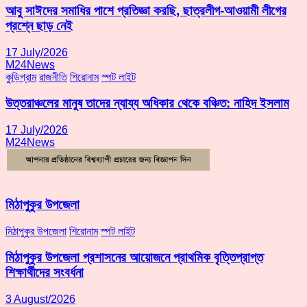
আবু সাঈদের সমাধির পাশে প্রতিজ্ঞা করছি, ছাত্রলীগ-আওয়ামী লীগের
প্রশ্নে ছাড় নেই
17 July/2026
M24News
কুড়িগ্রাম
রাজনীতি
শিরোনাম
স্পট লাইট
উত্তরাঞ্চলের মানুষ তাদের ন্যায্য অধিকার থেকে বঞ্চিত: নাহিদ ইসলাম
17 July/2026
M24News
মিঠাপুকুর উপজেলা
মিঠাপুকুর উপজেলা
শিরোনাম
স্পট লাইট
মিঠাপুকুর উপজেলা প্রশাসনের আয়োজনে প্রাথমিক বৃত্তিপ্রাপ্ত
শিক্ষার্থীদের সংবর্ধনা
3 August/2026