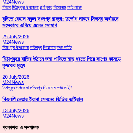
M24News
ফিচার
মিঠাপুকুর উপজেলা
রাণীপুকুর
শিরোনাম
স্পট লাইট
বৃষ্টিতে বেহাল স্কুল সংলগ্ন রাস্তা: দুর্ভোগ লাঘবে নিজস্ব অর্থায়নে
সংস্কারে এগিয়ে এলেন সোহাগ
25 July/2026
M24News
মিঠাপুকুর উপজেলা
লতিবপুর
শিরোনাম
স্পট লাইট
মিঠাপুকুরে বাড়ির উঠানে জমা পানিতে মাছ ধরতে গিয়ে সাপের কামড়ে
কৃষকের মৃত্যু
20 July/2026
M24News
মিঠাপুকুর উপজেলা
লতিবপুর
শিরোনাম
স্পট লাইট
বিএনপি নেতার ইয়াবা সেবনের ভিডিও ভাইরাল
13 July/2026
M24News
প্রকাশক ও সম্পাদক