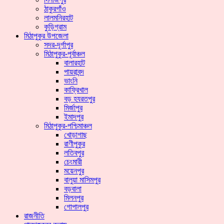
ঠাকুরগাঁও
লালমনিরহাট
কুড়িগ্রাম
মিঠাপুকুর উপজেলা
সদর-দূর্গাপুর
মিঠাপুকুর-পূর্বাঞ্চল
বালারহাট
পায়রাবন্দ
ভাংনি
কাফ্রিখাল
বড় হযরতপুর
মির্জাপুর
ইমাদপুর
মিঠাপুকুর-পশ্চিমাঞ্চল
খোড়াগাছ
রাণীপুকুর
লতিবপুর
চেংমারী
ময়েনপুর
বালুয়া মাসিমপুর
বড়বালা
মিলনপুর
গোপালপুর
রাজনীতি