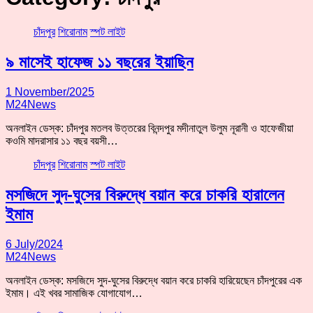
চাঁদপুর
শিরোনাম
স্পট লাইট
৯ মাসেই হাফেজ ১১ বছরের ইয়াছিন
1 November/2025
M24News
অনলাইন ডেস্ক: চাঁদপুর মতলব উত্তরের বিনন্দপুর মদীনাতুল উলুম নূরানী ও হাফেজীয়া
কওমি মাদরাসার ১১ বছর বয়সী…
চাঁদপুর
শিরোনাম
স্পট লাইট
মসজিদে সুদ-ঘুসের বিরুদ্ধে বয়ান করে চাকরি হারালেন
ইমাম
6 July/2024
M24News
অনলাইন ডেস্ক: মসজিদে সুদ-ঘুসের বিরুদ্ধে বয়ান করে চাকরি হারিয়েছেন চাঁদপুরের এক
ইমাম। এই খবর সামাজিক যোগাযোগ…