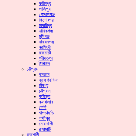
ফরিদপুর
গাজিপুর
গোপালগঞ্জ
কিশোরগঞ্জ
মাদারিপুর
মানিকগঞ্জ
মুন্সিগঞ্জ
নারায়নগঞ্জ
নরসিংদী
রাজবাড়ী
শরীয়তপুর
টাঙ্গাইল
চট্টগ্রাম
বান্দরবন
ব্রাহ্মণবাড়িয়া
চাঁদপুর
চট্টগ্রাম
কুমিল্লা
কক্সবাজার
ফেনী
খাগড়াছড়ি
লক্ষীপুর
নোয়াখালী
রাঙ্গামাটি
রাজশাহী