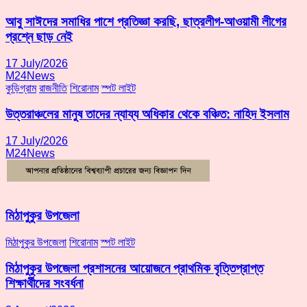
আবু সাঈদের সমাধির পাশে প্রতিজ্ঞা করছি, ছাত্রলীগ-আওয়ামী লীগের
প্রশ্নে ছাড় নেই
17 July/2026
M24News
কুড়িগ্রাম
রাজনীতি
শিরোনাম
স্পট লাইট
উত্তরাঞ্চলের মানুষ তাদের ন্যায্য অধিকার থেকে বঞ্চিত: নাহিদ ইসলাম
17 July/2026
M24News
মিঠাপুকুর উপজেলা
মিঠাপুকুর উপজেলা
শিরোনাম
স্পট লাইট
মিঠাপুকুর উপজেলা প্রশাসনের আয়োজনে প্রাথমিক বৃত্তিপ্রাপ্ত
শিক্ষার্থীদের সংবর্ধনা