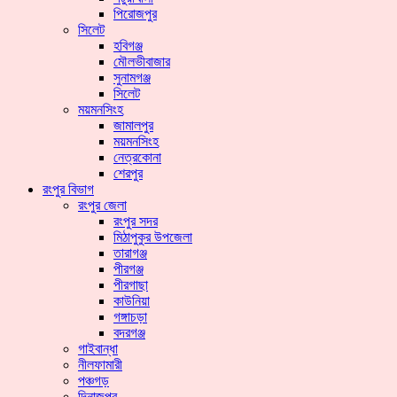
পিরোজপুর
সিলেট
হবিগঞ্জ
মৌলভীবাজার
সুনামগঞ্জ
সিলেট
ময়মনসিংহ
জামালপুর
ময়মনসিংহ
নেত্রকোনা
শেরপুর
রংপুর বিভাগ
রংপুর জেলা
রংপুর সদর
মিঠাপুকুর উপজেলা
তারাগঞ্জ
পীরগঞ্জ
পীরগাছা
কাউনিয়া
গঙ্গাচড়া
বদরগঞ্জ
গাইবান্ধা
নীলফামারী
পঞ্চগড়
দিনাজপুর