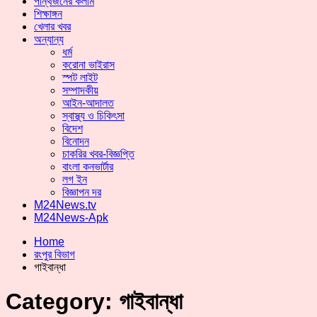
পান্থজনের কলাম
শিক্ষাঙ্গন
খেলার খবর
অন্যান্য
ধর্ম
করোনা ভাইরাস
স্পট লাইট
সম্পাদকীয়
আইন-আদালত
স্বাস্থ্য ও চিকিৎসা
বিদেশ
বিনোদন
চাকরির খবর-বিজ্ঞপ্তি
বাংলা কনভার্টার
লগ ইন
বিজ্ঞাপন দর
M24News.tv
M24News-Apk
Home
রংপুর বিভাগ
গাইবান্ধা
Category:
গাইবান্ধা