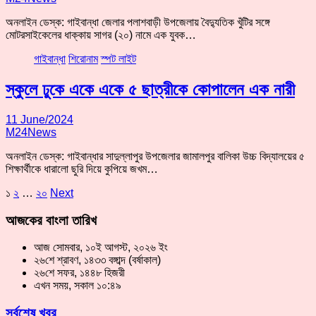
অনলাইন ডেস্ক: গাইবান্ধা জেলার পলাশবাড়ী উপজেলায় বৈদ্যুতিক খুঁটির সঙ্গে
মোটরসাইকেলের ধাক্কায় সাগর (২০) নামে এক যুবক…
গাইবান্ধা
শিরোনাম
স্পট লাইট
স্কুলে ঢুকে একে একে ৫ ছাত্রীকে কোপালেন এক নারী
11 June/2024
M24News
অনলাইন ডেস্ক: গাইবান্ধার সাদুল্লাপুর উপজেলার জামালপুর বালিকা উচ্চ বিদ্যালয়ের ৫
শিক্ষার্থীকে ধারালো ছুরি দিয়ে কুপিয়ে জখম…
Posts
১
২
…
২০
Next
pagination
আজকের বাংলা তারিখ
আজ সোমবার, ১০ই আগস্ট, ২০২৬ ইং
২৬শে শ্রাবণ, ১৪৩৩ বঙ্গাব্দ (বর্ষাকাল)
২৬শে সফর, ১৪৪৮ হিজরী
এখন সময়, সকাল ১০:৪৯
সর্বশেষ খবর