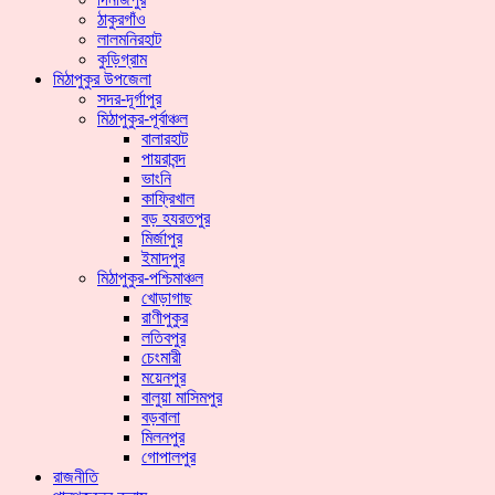
ঠাকুরগাঁও
লালমনিরহাট
কুড়িগ্রাম
মিঠাপুকুর উপজেলা
সদর-দূর্গাপুর
মিঠাপুকুর-পূর্বাঞ্চল
বালারহাট
পায়রাবন্দ
ভাংনি
কাফ্রিখাল
বড় হযরতপুর
মির্জাপুর
ইমাদপুর
মিঠাপুকুর-পশ্চিমাঞ্চল
খোড়াগাছ
রাণীপুকুর
লতিবপুর
চেংমারী
ময়েনপুর
বালুয়া মাসিমপুর
বড়বালা
মিলনপুর
গোপালপুর
রাজনীতি