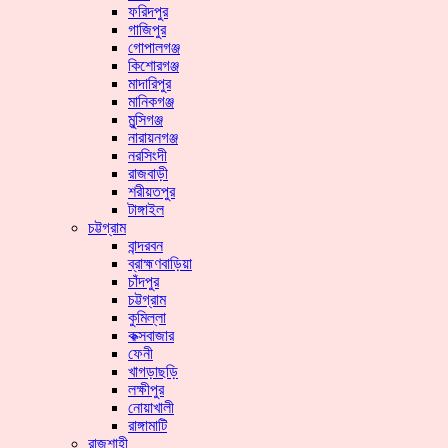
ফরিদপুর
গাজিপুর
গোপালগঞ্জ
কিশোরগঞ্জ
মাদারিপুর
মানিকগঞ্জ
মুন্সিগঞ্জ
নারায়নগঞ্জ
নরসিংদী
রাজবাড়ী
শরীয়তপুর
টাঙ্গাইল
চট্টগ্রাম
বান্দরবন
ব্রাহ্মণবাড়িয়া
চাঁদপুর
চট্টগ্রাম
কুমিল্লা
কক্সবাজার
ফেনী
খাগড়াছড়ি
লক্ষীপুর
নোয়াখালী
রাঙ্গামাটি
রাজশাহী