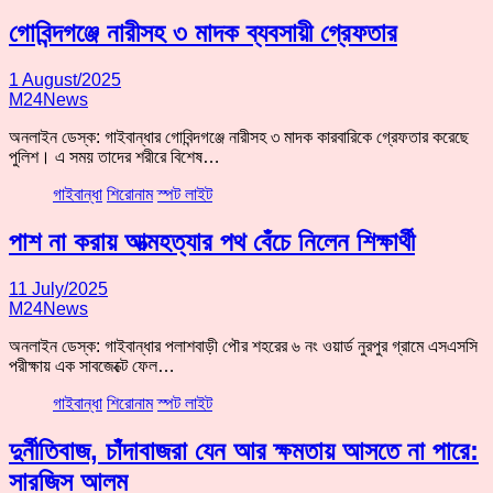
গোবিন্দগঞ্জে নারীসহ ৩ মাদক ব্যবসায়ী গ্রেফতার
1 August/2025
M24News
অনলাইন ডেস্ক: গাইবান্ধার গোবিন্দগঞ্জে নারীসহ ৩ মাদক কারবারিকে গ্রেফতার করেছে
পুলিশ। এ সময় তাদের শরীরে বিশেষ…
গাইবান্ধা
শিরোনাম
স্পট লাইট
পাশ না করায় আত্মহত্যার পথ বেঁচে নিলেন শিক্ষার্থী
11 July/2025
M24News
অনলাইন ডেস্ক: গাইবান্ধার পলাশবাড়ী পৌর শহরের ৬ নং ওয়ার্ড নুরপুর গ্রামে এসএসসি
পরীক্ষায় এক সাবজেক্টে ফেল…
গাইবান্ধা
শিরোনাম
স্পট লাইট
দুর্নীতিবাজ, চাঁদাবাজরা যেন আর ক্ষমতায় আসতে না পারে:
সারজিস আলম