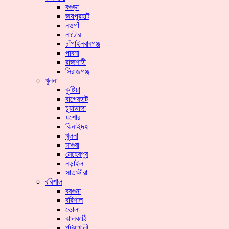
বগুড়া
জয়পুরহাট
নওগাঁ
নাটোর
চাঁপাইনবাবগঞ্জ
পাবনা
রাজশাহী
সিরাজগঞ্জ
খুলনা
কুষ্টিয়া
বাগেরহাট
চুয়াডাঙ্গা
যশোর
ঝিনাইদহ
খুলনা
মাগুরা
মেহেরপুর
নড়াইল
সাতক্ষীরা
বরিশাল
বরগুনা
বরিশাল
ভোলা
ঝালকাঠি
পটুয়াখালী