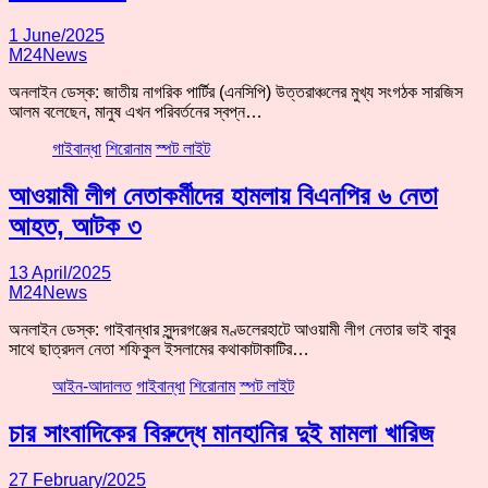
1 June/2025
M24News
অনলাইন ডেস্ক: জাতীয় নাগরিক পার্টির (এনসিপি) উত্তরাঞ্চলের মুখ্য সংগঠক সারজিস
আলম বলেছেন, মানুষ এখন পরিবর্তনের স্বপ্ন…
গাইবান্ধা
শিরোনাম
স্পট লাইট
আওয়ামী লীগ নেতাকর্মীদের হামলায় বিএনপির ৬ নেতা
আহত, আটক ৩
13 April/2025
M24News
অনলাইন ডেস্ক: গাইবান্ধার সুন্দরগঞ্জের মণ্ডলেরহাটে আওয়ামী লীগ নেতার ভাই বাবুর
সাথে ছাত্রদল নেতা শফিকুল ইসলামের কথাকাটাকাটির…
আইন-আদালত
গাইবান্ধা
শিরোনাম
স্পট লাইট
চার সাংবাদিকের বিরুদ্ধে মানহানির দুই মামলা খারিজ
27 February/2025