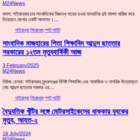
M24News
বাসস: গাইবান্ধার চার সাংবাদিকের বিরুদ্ধে দায়ের হওয়া মানহানির দুই মামলা খারিজ করে
দিয়েছেন জেলার একটি আদালত।…
গাইবান্ধা
শিরোনাম
স্পট লাইট
সাংবাদিক মাজহারের পিতা শিক্ষাবিদ আব্দুস ছাত্তার
সরকারের ১২তম মৃত্যুবার্ষিকী আজ
3 February/2025
M24News
নিউজ ডেস্ক: গাইবান্ধার সুন্দরগঞ্জের বিশিষ্ট শিক্ষাবিদ এবং সামাজিক ও নাগরিক উদ্যোক্তা
মোঃ আব্দুস ছাত্তার সরকার এর…
গাইবান্ধা
শিরোনাম
স্পট লাইট
বৈদ্যুতিক খুঁটির সঙ্গে মোটরসাইকেলের ধাক্কায় যুবকের
মৃত্যু, আহত-২
16 July/2024
M24News